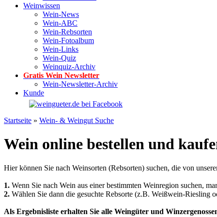
Weinwissen
Wein-News
Wein-ABC
Wein-Rebsorten
Wein-Fotoalbum
Wein-Links
Wein-Quiz
Weinquiz-Archiv
Gratis Wein Newsletter
Wein-Newsletter-Archiv
Kunde
Startseite
»
Wein- & Weingut Suche
Wein online bestellen und kaufe
Hier können Sie nach Weinsorten (Rebsorten) suchen, die von unse
1.
Wenn Sie nach Wein aus einer bestimmten Weinregion suchen, marki
2.
Wählen Sie dann die gesuchte Rebsorte (z.B. Weißwein-Riesling od
Als Ergebnisliste erhalten Sie alle Weingüter und Winzergenosse