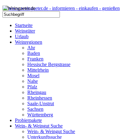
Startseite
Weingüter
Urlaub
Weinregionen
Ahr
Baden
Franken
Hessische Bergstrasse
Mittelrhein
Mosel
Nahe
Pfalz
Rheingau
Rheinhessen
Saale-Unstrut
Sachsen
Württemberg
Probierpakete
Wein- & Weingut Suche
Wein- & Weingut Suche
Unterkunftssuche